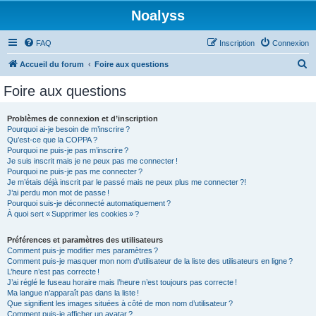
Noalyss
FAQ
Inscription
Connexion
R
Accueil du forum
Foire aux questions
e
Foire aux questions
c
h
Problèmes de connexion et d’inscription
Pourquoi ai-je besoin de m’inscrire ?
e
Qu’est-ce que la COPPA ?
r
Pourquoi ne puis-je pas m’inscrire ?
Je suis inscrit mais je ne peux pas me connecter !
c
Pourquoi ne puis-je pas me connecter ?
Je m’étais déjà inscrit par le passé mais ne peux plus me connecter ?!
h
J’ai perdu mon mot de passe !
e
Pourquoi suis-je déconnecté automatiquement ?
À quoi sert « Supprimer les cookies » ?
r
Préférences et paramètres des utilisateurs
Comment puis-je modifier mes paramètres ?
Comment puis-je masquer mon nom d’utilisateur de la liste des utilisateurs en ligne ?
L’heure n’est pas correcte !
J’ai réglé le fuseau horaire mais l’heure n’est toujours pas correcte !
Ma langue n’apparaît pas dans la liste !
Que signifient les images situées à côté de mon nom d’utilisateur ?
Comment puis-je afficher un avatar ?