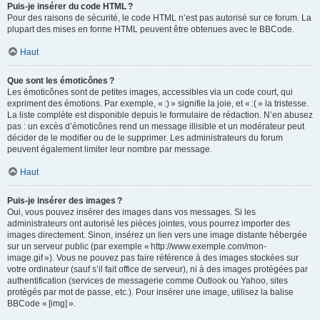
Puis-je insérer du code HTML ?
Pour des raisons de sécurité, le code HTML n’est pas autorisé sur ce forum. La
plupart des mises en forme HTML peuvent être obtenues avec le BBCode.
Haut
Que sont les émoticônes ?
Les émoticônes sont de petites images, accessibles via un code court, qui
expriment des émotions. Par exemple, « :) » signifie la joie, et « :( » la tristesse.
La liste complète est disponible depuis le formulaire de rédaction. N’en abusez
pas : un excès d’émoticônes rend un message illisible et un modérateur peut
décider de le modifier ou de le supprimer. Les administrateurs du forum
peuvent également limiter leur nombre par message.
Haut
Puis-je insérer des images ?
Oui, vous pouvez insérer des images dans vos messages. Si les
administrateurs ont autorisé les pièces jointes, vous pourrez importer des
images directement. Sinon, insérez un lien vers une image distante hébergée
sur un serveur public (par exemple « http://www.exemple.com/mon-
image.gif »). Vous ne pouvez pas faire référence à des images stockées sur
votre ordinateur (sauf s’il fait office de serveur), ni à des images protégées par
authentification (services de messagerie comme Outlook ou Yahoo, sites
protégés par mot de passe, etc.). Pour insérer une image, utilisez la balise
BBCode « [img] ».