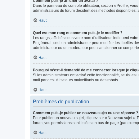
Comment puis-je afficher un avatar ?
Dans le panneau de contrôle utilisateur, section « Profil », vo
administrateurs du forum décident des méthodes disponibles. Si
Haut
Quel est mon rang et comment puis-je le modifier ?
Les rangs, affichés sous votre nom d’utilisateur, indiquent votr
En général, seul un administrateur peut modifier les libellés d
administrateur ou un modérateur peut sanctionner ce comport
Haut
Pourquoi m’est-il demandé de me connecter lorsque je clique s
Si les administrateurs ont activé cette fonctionnalité, seuls les 
mail par des utilisateurs malveillants ou des robots.
Haut
Problèmes de publication
Comment puis-je publier un nouveau sujet ou une réponse ?
Pour publier un nouveau sujet, cliquez sur « Nouveau sujet ». 
forum, vos permissions sont listées en bas de page (par exempl
Haut