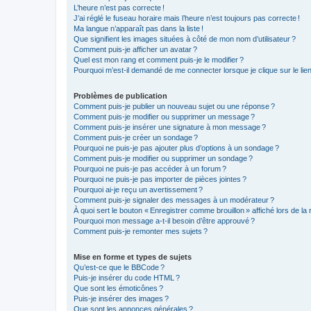
L’heure n’est pas correcte !
J’ai réglé le fuseau horaire mais l’heure n’est toujours pas correcte !
Ma langue n’apparaît pas dans la liste !
Que signifient les images situées à côté de mon nom d’utilisateur ?
Comment puis-je afficher un avatar ?
Quel est mon rang et comment puis-je le modifier ?
Pourquoi m’est-il demandé de me connecter lorsque je clique sur le lien d
Problèmes de publication
Comment puis-je publier un nouveau sujet ou une réponse ?
Comment puis-je modifier ou supprimer un message ?
Comment puis-je insérer une signature à mon message ?
Comment puis-je créer un sondage ?
Pourquoi ne puis-je pas ajouter plus d’options à un sondage ?
Comment puis-je modifier ou supprimer un sondage ?
Pourquoi ne puis-je pas accéder à un forum ?
Pourquoi ne puis-je pas importer de pièces jointes ?
Pourquoi ai-je reçu un avertissement ?
Comment puis-je signaler des messages à un modérateur ?
À quoi sert le bouton « Enregistrer comme brouillon » affiché lors de la 
Pourquoi mon message a-t-il besoin d’être approuvé ?
Comment puis-je remonter mes sujets ?
Mise en forme et types de sujets
Qu’est-ce que le BBCode ?
Puis-je insérer du code HTML ?
Que sont les émoticônes ?
Puis-je insérer des images ?
Que sont les annonces générales ?