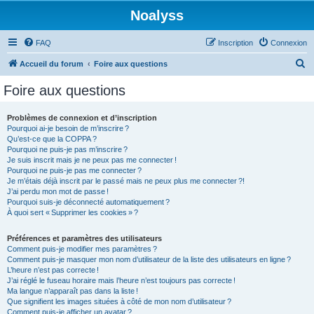
Noalyss
FAQ
Inscription
Connexion
R
Accueil du forum
Foire aux questions
e
Foire aux questions
c
h
Problèmes de connexion et d’inscription
Pourquoi ai-je besoin de m’inscrire ?
e
Qu’est-ce que la COPPA ?
r
Pourquoi ne puis-je pas m’inscrire ?
Je suis inscrit mais je ne peux pas me connecter !
c
Pourquoi ne puis-je pas me connecter ?
Je m’étais déjà inscrit par le passé mais ne peux plus me connecter ?!
h
J’ai perdu mon mot de passe !
e
Pourquoi suis-je déconnecté automatiquement ?
À quoi sert « Supprimer les cookies » ?
r
Préférences et paramètres des utilisateurs
Comment puis-je modifier mes paramètres ?
Comment puis-je masquer mon nom d’utilisateur de la liste des utilisateurs en ligne ?
L’heure n’est pas correcte !
J’ai réglé le fuseau horaire mais l’heure n’est toujours pas correcte !
Ma langue n’apparaît pas dans la liste !
Que signifient les images situées à côté de mon nom d’utilisateur ?
Comment puis-je afficher un avatar ?