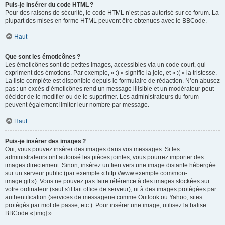
Puis-je insérer du code HTML ?
Pour des raisons de sécurité, le code HTML n’est pas autorisé sur ce forum. La
plupart des mises en forme HTML peuvent être obtenues avec le BBCode.
Haut
Que sont les émoticônes ?
Les émoticônes sont de petites images, accessibles via un code court, qui
expriment des émotions. Par exemple, « :) » signifie la joie, et « :( » la tristesse.
La liste complète est disponible depuis le formulaire de rédaction. N’en abusez
pas : un excès d’émoticônes rend un message illisible et un modérateur peut
décider de le modifier ou de le supprimer. Les administrateurs du forum
peuvent également limiter leur nombre par message.
Haut
Puis-je insérer des images ?
Oui, vous pouvez insérer des images dans vos messages. Si les
administrateurs ont autorisé les pièces jointes, vous pourrez importer des
images directement. Sinon, insérez un lien vers une image distante hébergée
sur un serveur public (par exemple « http://www.exemple.com/mon-
image.gif »). Vous ne pouvez pas faire référence à des images stockées sur
votre ordinateur (sauf s’il fait office de serveur), ni à des images protégées par
authentification (services de messagerie comme Outlook ou Yahoo, sites
protégés par mot de passe, etc.). Pour insérer une image, utilisez la balise
BBCode « [img] ».