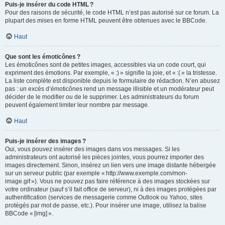
Puis-je insérer du code HTML ?
Pour des raisons de sécurité, le code HTML n’est pas autorisé sur ce forum. La
plupart des mises en forme HTML peuvent être obtenues avec le BBCode.
Haut
Que sont les émoticônes ?
Les émoticônes sont de petites images, accessibles via un code court, qui
expriment des émotions. Par exemple, « :) » signifie la joie, et « :( » la tristesse.
La liste complète est disponible depuis le formulaire de rédaction. N’en abusez
pas : un excès d’émoticônes rend un message illisible et un modérateur peut
décider de le modifier ou de le supprimer. Les administrateurs du forum
peuvent également limiter leur nombre par message.
Haut
Puis-je insérer des images ?
Oui, vous pouvez insérer des images dans vos messages. Si les
administrateurs ont autorisé les pièces jointes, vous pourrez importer des
images directement. Sinon, insérez un lien vers une image distante hébergée
sur un serveur public (par exemple « http://www.exemple.com/mon-
image.gif »). Vous ne pouvez pas faire référence à des images stockées sur
votre ordinateur (sauf s’il fait office de serveur), ni à des images protégées par
authentification (services de messagerie comme Outlook ou Yahoo, sites
protégés par mot de passe, etc.). Pour insérer une image, utilisez la balise
BBCode « [img] ».