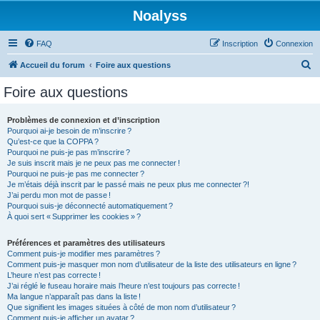
Noalyss
FAQ
Inscription
Connexion
R
Accueil du forum
Foire aux questions
e
Foire aux questions
c
h
Problèmes de connexion et d’inscription
Pourquoi ai-je besoin de m’inscrire ?
e
Qu’est-ce que la COPPA ?
r
Pourquoi ne puis-je pas m’inscrire ?
Je suis inscrit mais je ne peux pas me connecter !
c
Pourquoi ne puis-je pas me connecter ?
Je m’étais déjà inscrit par le passé mais ne peux plus me connecter ?!
h
J’ai perdu mon mot de passe !
e
Pourquoi suis-je déconnecté automatiquement ?
À quoi sert « Supprimer les cookies » ?
r
Préférences et paramètres des utilisateurs
Comment puis-je modifier mes paramètres ?
Comment puis-je masquer mon nom d’utilisateur de la liste des utilisateurs en ligne ?
L’heure n’est pas correcte !
J’ai réglé le fuseau horaire mais l’heure n’est toujours pas correcte !
Ma langue n’apparaît pas dans la liste !
Que signifient les images situées à côté de mon nom d’utilisateur ?
Comment puis-je afficher un avatar ?