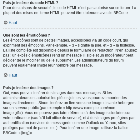
Puis-je insérer du code HTML ?
Pour des raisons de sécurité, le code HTML n’est pas autorisé sur ce forum. La
plupart des mises en forme HTML peuvent être obtenues avec le BBCode.
Haut
Que sont les émoticônes ?
Les émoticônes sont de petites images, accessibles via un code court, qui
expriment des émotions. Par exemple, « :) » signifie la joie, et « :( » la tristesse.
La liste complète est disponible depuis le formulaire de rédaction. N’en abusez
pas : un excès d’émoticônes rend un message illisible et un modérateur peut
décider de le modifier ou de le supprimer. Les administrateurs du forum
peuvent également limiter leur nombre par message.
Haut
Puis-je insérer des images ?
Oui, vous pouvez insérer des images dans vos messages. Si les
administrateurs ont autorisé les pièces jointes, vous pourrez importer des
images directement. Sinon, insérez un lien vers une image distante hébergée
sur un serveur public (par exemple « http://www.exemple.com/mon-
image.gif »). Vous ne pouvez pas faire référence à des images stockées sur
votre ordinateur (sauf s’il fait office de serveur), ni à des images protégées par
authentification (services de messagerie comme Outlook ou Yahoo, sites
protégés par mot de passe, etc.). Pour insérer une image, utilisez la balise
BBCode « [img] ».