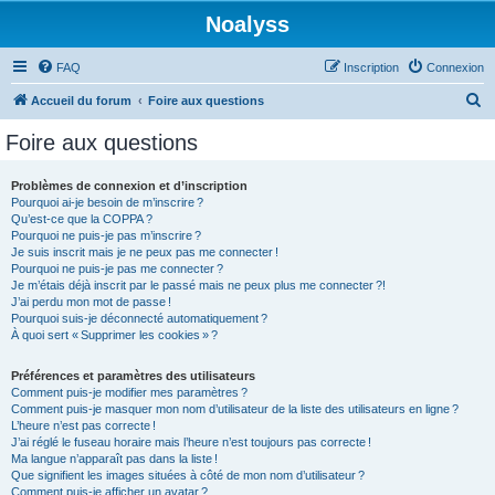
Noalyss
FAQ
Inscription
Connexion
R
Accueil du forum
Foire aux questions
e
Foire aux questions
c
h
Problèmes de connexion et d’inscription
Pourquoi ai-je besoin de m’inscrire ?
e
Qu’est-ce que la COPPA ?
r
Pourquoi ne puis-je pas m’inscrire ?
Je suis inscrit mais je ne peux pas me connecter !
c
Pourquoi ne puis-je pas me connecter ?
Je m’étais déjà inscrit par le passé mais ne peux plus me connecter ?!
h
J’ai perdu mon mot de passe !
e
Pourquoi suis-je déconnecté automatiquement ?
À quoi sert « Supprimer les cookies » ?
r
Préférences et paramètres des utilisateurs
Comment puis-je modifier mes paramètres ?
Comment puis-je masquer mon nom d’utilisateur de la liste des utilisateurs en ligne ?
L’heure n’est pas correcte !
J’ai réglé le fuseau horaire mais l’heure n’est toujours pas correcte !
Ma langue n’apparaît pas dans la liste !
Que signifient les images situées à côté de mon nom d’utilisateur ?
Comment puis-je afficher un avatar ?