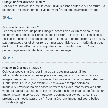
Puis-je insérer du code HTML ?
Pour des raisons de sécurité, le code HTML n’est pas autorisé sur ce forum. La
plupart des mises en forme HTML peuvent être obtenues avec le BBCode.
Haut
Que sont les émoticônes ?
Les émoticônes sont de petites images, accessibles via un code court, qui
expriment des émotions. Par exemple, « :) » signifie la joie, et « :( » la tristesse.
La liste complète est disponible depuis le formulaire de rédaction. N’en abusez
pas : un excès d’émoticônes rend un message illisible et un modérateur peut
décider de le modifier ou de le supprimer. Les administrateurs du forum
peuvent également limiter leur nombre par message.
Haut
Puis-je insérer des images ?
Oui, vous pouvez insérer des images dans vos messages. Si les
administrateurs ont autorisé les pièces jointes, vous pourrez importer des
images directement. Sinon, insérez un lien vers une image distante hébergée
sur un serveur public (par exemple « http://www.exemple.com/mon-
image.gif »). Vous ne pouvez pas faire référence à des images stockées sur
votre ordinateur (sauf s’il fait office de serveur), ni à des images protégées par
authentification (services de messagerie comme Outlook ou Yahoo, sites
protégés par mot de passe, etc.). Pour insérer une image, utilisez la balise
BBCode « [img] ».