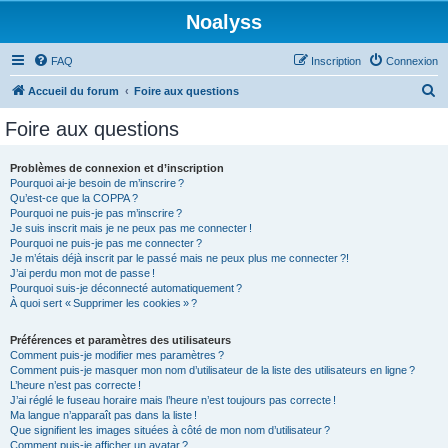
Noalyss
FAQ
Inscription
Connexion
R
Accueil du forum
Foire aux questions
e
Foire aux questions
c
h
Problèmes de connexion et d’inscription
Pourquoi ai-je besoin de m’inscrire ?
e
Qu’est-ce que la COPPA ?
r
Pourquoi ne puis-je pas m’inscrire ?
Je suis inscrit mais je ne peux pas me connecter !
c
Pourquoi ne puis-je pas me connecter ?
Je m’étais déjà inscrit par le passé mais ne peux plus me connecter ?!
h
J’ai perdu mon mot de passe !
e
Pourquoi suis-je déconnecté automatiquement ?
À quoi sert « Supprimer les cookies » ?
r
Préférences et paramètres des utilisateurs
Comment puis-je modifier mes paramètres ?
Comment puis-je masquer mon nom d’utilisateur de la liste des utilisateurs en ligne ?
L’heure n’est pas correcte !
J’ai réglé le fuseau horaire mais l’heure n’est toujours pas correcte !
Ma langue n’apparaît pas dans la liste !
Que signifient les images situées à côté de mon nom d’utilisateur ?
Comment puis-je afficher un avatar ?