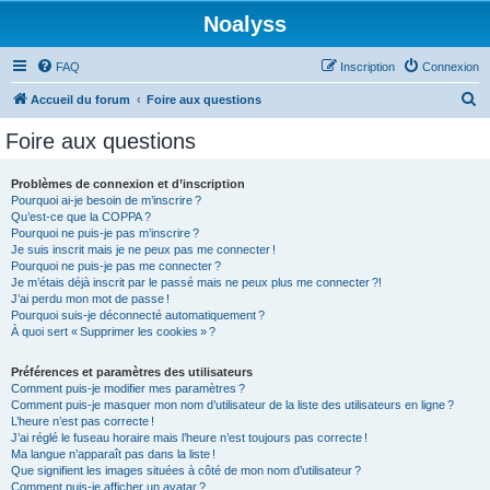
Noalyss
FAQ
Inscription
Connexion
R
Accueil du forum
Foire aux questions
e
Foire aux questions
c
h
Problèmes de connexion et d’inscription
Pourquoi ai-je besoin de m’inscrire ?
e
Qu’est-ce que la COPPA ?
r
Pourquoi ne puis-je pas m’inscrire ?
Je suis inscrit mais je ne peux pas me connecter !
c
Pourquoi ne puis-je pas me connecter ?
Je m’étais déjà inscrit par le passé mais ne peux plus me connecter ?!
h
J’ai perdu mon mot de passe !
e
Pourquoi suis-je déconnecté automatiquement ?
À quoi sert « Supprimer les cookies » ?
r
Préférences et paramètres des utilisateurs
Comment puis-je modifier mes paramètres ?
Comment puis-je masquer mon nom d’utilisateur de la liste des utilisateurs en ligne ?
L’heure n’est pas correcte !
J’ai réglé le fuseau horaire mais l’heure n’est toujours pas correcte !
Ma langue n’apparaît pas dans la liste !
Que signifient les images situées à côté de mon nom d’utilisateur ?
Comment puis-je afficher un avatar ?