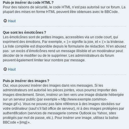
Puis-je insérer du code HTML ?
Pour des raisons de sécurité, le code HTML n’est pas autorisé sur ce forum. La
plupart des mises en forme HTML peuvent être obtenues avec le BBCode.
Haut
Que sont les émoticônes ?
Les émoticônes sont de petites images, accessibles via un code court, qui
expriment des émotions. Par exemple, « :) » signifie la joie, et « :( » la tristesse.
La liste complète est disponible depuis le formulaire de rédaction. N’en abusez
pas : un excès d’émoticônes rend un message illisible et un modérateur peut
décider de le modifier ou de le supprimer. Les administrateurs du forum
peuvent également limiter leur nombre par message.
Haut
Puis-je insérer des images ?
Oui, vous pouvez insérer des images dans vos messages. Si les
administrateurs ont autorisé les pièces jointes, vous pourrez importer des
images directement. Sinon, insérez un lien vers une image distante hébergée
sur un serveur public (par exemple « http://www.exemple.com/mon-
image.gif »). Vous ne pouvez pas faire référence à des images stockées sur
votre ordinateur (sauf s’il fait office de serveur), ni à des images protégées par
authentification (services de messagerie comme Outlook ou Yahoo, sites
protégés par mot de passe, etc.). Pour insérer une image, utilisez la balise
BBCode « [img] ».