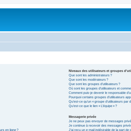
Niveaux des utilisateurs et groupes d’uti
Que sont les administrateurs ?
Que sont les modérateurs ?
Que sont les groupes d’utilisateurs ?
Où sont les groupes d’utilisateurs et commen
Comment puis-je devenir le responsable d’un
Pourquoi certains groupes d’utilisateurs app
Qu’est-ce qu’un « groupe d’utilisateurs par d
Qu’est-ce que le lien « L’équipe » ?
Messagerie privée
Je ne peux pas envoyer de messages privé
Je continue à recevoir des messages privés 
urs en ligne ?
J’ai reçu un e-mail indésirable de la part de