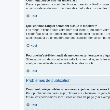
Comment puis-je afficher un avatar ?
Dans le panneau de contrôle utilisateur, section « Profil », vo
administrateurs du forum décident des méthodes disponibles. Si
Haut
Quel est mon rang et comment puis-je le modifier ?
Les rangs, affichés sous votre nom d’utilisateur, indiquent votr
En général, seul un administrateur peut modifier les libellés d
administrateur ou un modérateur peut sanctionner ce comport
Haut
Pourquoi m’est-il demandé de me connecter lorsque je clique s
Si les administrateurs ont activé cette fonctionnalité, seuls les 
mail par des utilisateurs malveillants ou des robots.
Haut
Problèmes de publication
Comment puis-je publier un nouveau sujet ou une réponse ?
Pour publier un nouveau sujet, cliquez sur « Nouveau sujet ». 
forum, vos permissions sont listées en bas de page (par exempl
Haut