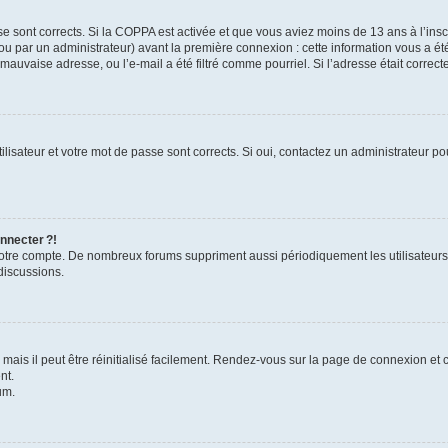
se sont corrects. Si la COPPA est activée et que vous aviez moins de 13 ans à l’inscr
u par un administrateur) avant la première connexion : cette information vous a été 
 mauvaise adresse, ou l’e-mail a été filtré comme pourriel. Si l’adresse était correc
lisateur et votre mot de passe sont corrects. Si oui, contactez un administrateur pou
nnecter ?!
 votre compte. De nombreux forums suppriment aussi périodiquement les utilisateurs
discussions.
ais il peut être réinitialisé facilement. Rendez-vous sur la page de connexion et 
nt.
um.