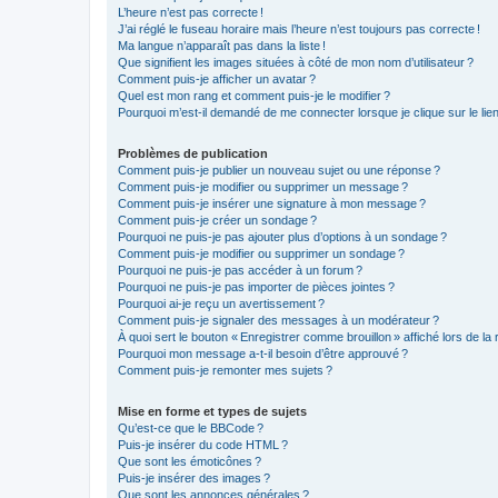
L’heure n’est pas correcte !
J’ai réglé le fuseau horaire mais l’heure n’est toujours pas correcte !
Ma langue n’apparaît pas dans la liste !
Que signifient les images situées à côté de mon nom d’utilisateur ?
Comment puis-je afficher un avatar ?
Quel est mon rang et comment puis-je le modifier ?
Pourquoi m’est-il demandé de me connecter lorsque je clique sur le lien d
Problèmes de publication
Comment puis-je publier un nouveau sujet ou une réponse ?
Comment puis-je modifier ou supprimer un message ?
Comment puis-je insérer une signature à mon message ?
Comment puis-je créer un sondage ?
Pourquoi ne puis-je pas ajouter plus d’options à un sondage ?
Comment puis-je modifier ou supprimer un sondage ?
Pourquoi ne puis-je pas accéder à un forum ?
Pourquoi ne puis-je pas importer de pièces jointes ?
Pourquoi ai-je reçu un avertissement ?
Comment puis-je signaler des messages à un modérateur ?
À quoi sert le bouton « Enregistrer comme brouillon » affiché lors de la 
Pourquoi mon message a-t-il besoin d’être approuvé ?
Comment puis-je remonter mes sujets ?
Mise en forme et types de sujets
Qu’est-ce que le BBCode ?
Puis-je insérer du code HTML ?
Que sont les émoticônes ?
Puis-je insérer des images ?
Que sont les annonces générales ?