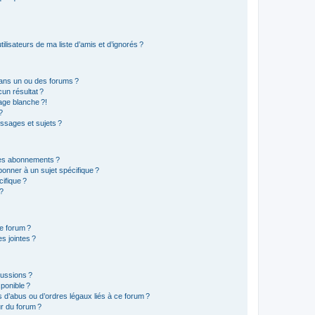
lisateurs de ma liste d’amis et d’ignorés ?
ans un ou des forums ?
un résultat ?
age blanche ?!
?
ssages et sujets ?
t les abonnements ?
onner à un sujet spécifique ?
ifique ?
 ?
ce forum ?
s jointes ?
cussions ?
sponible ?
 d’abus ou d’ordres légaux liés à ce forum ?
r du forum ?