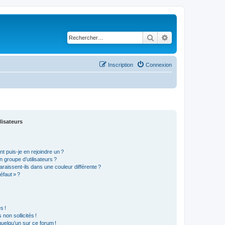
Rechercher
Recherche avancé
Inscription
Connexion
lisateurs
t puis-je en rejoindre un ?
 groupe d’utilisateurs ?
araissent-ils dans une couleur différente ?
éfaut » ?
s !
non sollicités !
 quelqu’un sur ce forum !