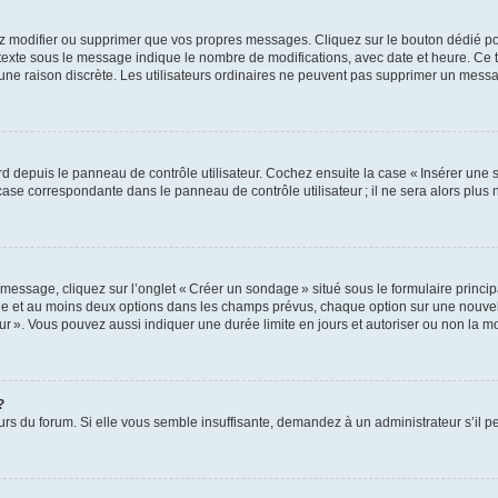
z modifier ou supprimer que vos propres messages. Cliquez sur le bouton dédié pou
 texte sous le message indique le nombre de modifications, avec date et heure. Ce t
 une raison discrète. Les utilisateurs ordinaires ne peuvent pas supprimer un mes
 depuis le panneau de contrôle utilisateur. Cochez ensuite la case « Insérer une 
ase correspondante dans le panneau de contrôle utilisateur ; il ne sera alors plu
essage, cliquez sur l’onglet « Créer un sondage » situé sous le formulaire principa
ge et au moins deux options dans les champs prévus, chaque option sur une nouvell
teur ». Vous pouvez aussi indiquer une durée limite en jours et autoriser ou non la mo
?
eurs du forum. Si elle vous semble insuffisante, demandez à un administrateur s’il p