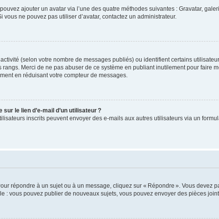
us pouvez ajouter un avatar via l’une des quatre méthodes suivantes : Gravatar, gale
 vous ne pouvez pas utiliser d’avatar, contactez un administrateur.
e activité (selon votre nombre de messages publiés) ou identifient certains utilisate
es rangs. Merci de ne pas abuser de ce système en publiant inutilement pour faire m
ement en réduisant votre compteur de messages.
ur le lien d’e-mail d’un utilisateur ?
utilisateurs inscrits peuvent envoyer des e-mails aux autres utilisateurs via un formu
Pour répondre à un sujet ou à un message, cliquez sur « Répondre ». Vous devez pa
e : vous pouvez publier de nouveaux sujets, vous pouvez envoyer des pièces jointe