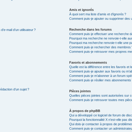
Amis et ignorés
À quoi sert ma liste d’amis et d’ignorés ?
Comment puis-je ajouter ou supprimer des uti
Recherche dans les forums
’e-mail d’un utilisateur ?
Comment puis-je effectuer une recherche d
Pourquoi ma recherche ne renvoie-t-elle auc
Pourquoi ma recherche renvoie-t-elle une p
Comment puis-je rechercher des membres 
Comment puis-je retrouver mes propres me
Favoris et abonnements
Quelle est la différence entre les favoris e
Comment puis-je ajouter aux favoris ou m’ab
Comment puis-je m’abonner à un forum spéc
Comment puis-je résilier mes abonnements
rédaction d’un sujet ?
Pièces jointes
Quelles pièces jointes sont autorisées sur 
Comment puis-je retrouver toutes mes pièce
À propos de phpBB
Qui a développé ce logiciel de forum de dis
Pourquoi la fonctionnalité X n’est-elle pas di
Qui dois-je contacter à propos de problèmes
Comment puis-je contacter un administrateu