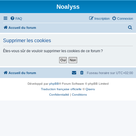
Noalyss
FAQ
Inscription
Connexion
R
Accueil du forum
e
Supprimer les cookies
c
h
Êtes-vous sûr de vouloir supprimer les cookies de ce forum ?
e
r
c
Accueil du forum
Fuseau horaire sur
UTC+02:00
h
Développé par
phpBB
® Forum Software © phpBB Limited
e
Traduction française officielle
©
Qiaeru
r
Confidentialité
|
Conditions