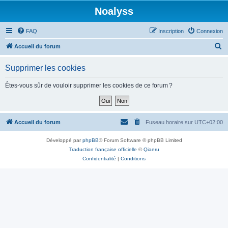
Noalyss
FAQ
Inscription
Connexion
R
Accueil du forum
e
Supprimer les cookies
c
h
Êtes-vous sûr de vouloir supprimer les cookies de ce forum ?
e
r
c
Accueil du forum
Fuseau horaire sur
UTC+02:00
h
Développé par
phpBB
® Forum Software © phpBB Limited
e
Traduction française officielle
©
Qiaeru
r
Confidentialité
|
Conditions