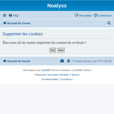
Noalyss
FAQ
Inscription
Connexion
R
Accueil du forum
e
Supprimer les cookies
c
h
Êtes-vous sûr de vouloir supprimer les cookies de ce forum ?
e
r
c
Accueil du forum
Fuseau horaire sur
UTC+02:00
h
Développé par
phpBB
® Forum Software © phpBB Limited
e
Traduction française officielle
©
Qiaeru
r
Confidentialité
|
Conditions