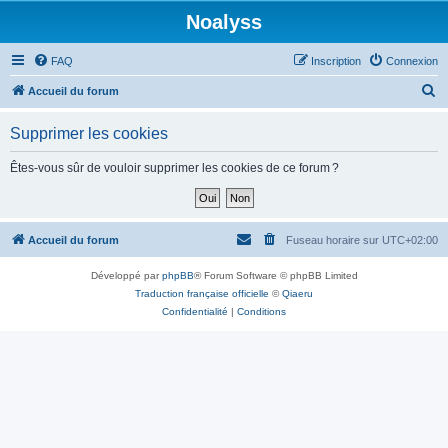
Noalyss
FAQ
Inscription
Connexion
R
Accueil du forum
e
Supprimer les cookies
c
h
Êtes-vous sûr de vouloir supprimer les cookies de ce forum ?
e
r
c
Accueil du forum
Fuseau horaire sur
UTC+02:00
h
Développé par
phpBB
® Forum Software © phpBB Limited
e
Traduction française officielle
©
Qiaeru
r
Confidentialité
|
Conditions