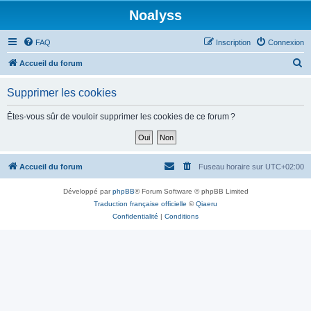
Noalyss
FAQ
Inscription
Connexion
R
Accueil du forum
e
Supprimer les cookies
c
h
Êtes-vous sûr de vouloir supprimer les cookies de ce forum ?
e
r
c
Accueil du forum
Fuseau horaire sur
UTC+02:00
h
Développé par
phpBB
® Forum Software © phpBB Limited
e
Traduction française officielle
©
Qiaeru
r
Confidentialité
|
Conditions