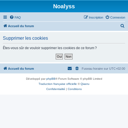
Noalyss
FAQ
Inscription
Connexion
R
Accueil du forum
e
Supprimer les cookies
c
h
Êtes-vous sûr de vouloir supprimer les cookies de ce forum ?
e
r
c
Accueil du forum
Fuseau horaire sur
UTC+02:00
h
Développé par
phpBB
® Forum Software © phpBB Limited
e
Traduction française officielle
©
Qiaeru
r
Confidentialité
|
Conditions