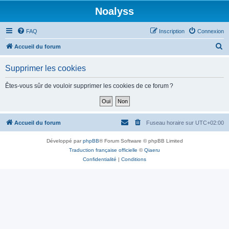
Noalyss
FAQ
Inscription
Connexion
R
Accueil du forum
e
Supprimer les cookies
c
h
Êtes-vous sûr de vouloir supprimer les cookies de ce forum ?
e
r
c
Accueil du forum
Fuseau horaire sur
UTC+02:00
h
Développé par
phpBB
® Forum Software © phpBB Limited
e
Traduction française officielle
©
Qiaeru
r
Confidentialité
|
Conditions