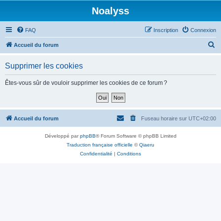
Noalyss
FAQ
Inscription
Connexion
R
Accueil du forum
e
Supprimer les cookies
c
h
Êtes-vous sûr de vouloir supprimer les cookies de ce forum ?
e
r
c
Accueil du forum
Fuseau horaire sur
UTC+02:00
h
Développé par
phpBB
® Forum Software © phpBB Limited
e
Traduction française officielle
©
Qiaeru
r
Confidentialité
|
Conditions