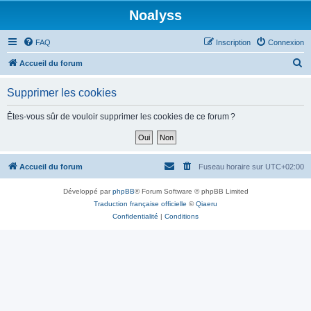
Noalyss
FAQ
Inscription
Connexion
R
Accueil du forum
e
Supprimer les cookies
c
h
Êtes-vous sûr de vouloir supprimer les cookies de ce forum ?
e
r
c
Accueil du forum
Fuseau horaire sur
UTC+02:00
h
Développé par
phpBB
® Forum Software © phpBB Limited
e
Traduction française officielle
©
Qiaeru
r
Confidentialité
|
Conditions