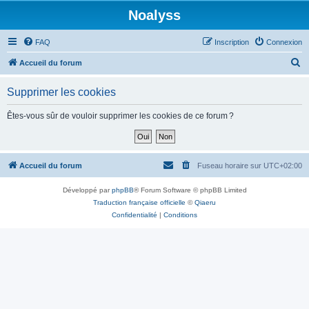
Noalyss
FAQ
Inscription
Connexion
R
Accueil du forum
e
Supprimer les cookies
c
h
Êtes-vous sûr de vouloir supprimer les cookies de ce forum ?
e
r
c
Accueil du forum
Fuseau horaire sur
UTC+02:00
h
Développé par
phpBB
® Forum Software © phpBB Limited
e
Traduction française officielle
©
Qiaeru
r
Confidentialité
|
Conditions