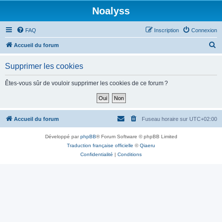
Noalyss
FAQ
Inscription
Connexion
R
Accueil du forum
e
Supprimer les cookies
c
h
Êtes-vous sûr de vouloir supprimer les cookies de ce forum ?
e
r
c
Accueil du forum
Fuseau horaire sur
UTC+02:00
h
Développé par
phpBB
® Forum Software © phpBB Limited
e
Traduction française officielle
©
Qiaeru
r
Confidentialité
|
Conditions