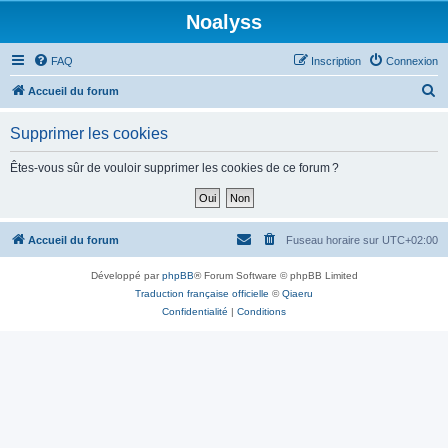
Noalyss
FAQ
Inscription
Connexion
R
Accueil du forum
e
Supprimer les cookies
c
h
Êtes-vous sûr de vouloir supprimer les cookies de ce forum ?
e
r
c
Accueil du forum
Fuseau horaire sur
UTC+02:00
h
Développé par
phpBB
® Forum Software © phpBB Limited
e
Traduction française officielle
©
Qiaeru
r
Confidentialité
|
Conditions