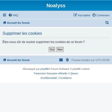
Noalyss
FAQ
Inscription
Connexion
R
Accueil du forum
e
Supprimer les cookies
c
h
Êtes-vous sûr de vouloir supprimer les cookies de ce forum ?
e
r
c
Accueil du forum
Fuseau horaire sur
UTC+02:00
h
Développé par
phpBB
® Forum Software © phpBB Limited
e
Traduction française officielle
©
Qiaeru
r
Confidentialité
|
Conditions