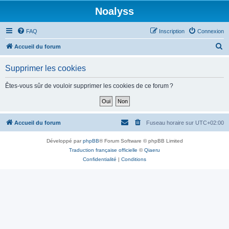
Noalyss
FAQ
Inscription
Connexion
R
Accueil du forum
e
Supprimer les cookies
c
h
Êtes-vous sûr de vouloir supprimer les cookies de ce forum ?
e
r
c
Accueil du forum
Fuseau horaire sur
UTC+02:00
h
Développé par
phpBB
® Forum Software © phpBB Limited
e
Traduction française officielle
©
Qiaeru
r
Confidentialité
|
Conditions