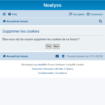
Noalyss
FAQ
Inscription
Connexion
R
Accueil du forum
e
Supprimer les cookies
c
h
Êtes-vous sûr de vouloir supprimer les cookies de ce forum ?
e
r
c
Accueil du forum
Fuseau horaire sur
UTC+02:00
h
Développé par
phpBB
® Forum Software © phpBB Limited
e
Traduction française officielle
©
Qiaeru
r
Confidentialité
|
Conditions