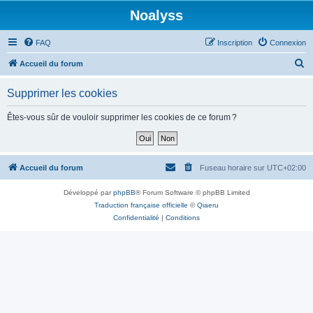
Noalyss
FAQ
Inscription
Connexion
R
Accueil du forum
e
Supprimer les cookies
c
h
Êtes-vous sûr de vouloir supprimer les cookies de ce forum ?
e
r
c
Accueil du forum
Fuseau horaire sur
UTC+02:00
h
Développé par
phpBB
® Forum Software © phpBB Limited
e
Traduction française officielle
©
Qiaeru
r
Confidentialité
|
Conditions