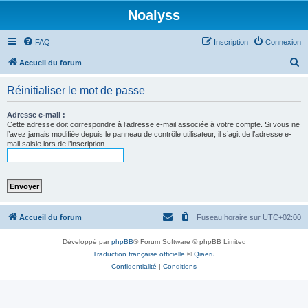
Noalyss
FAQ
Inscription
Connexion
R
Accueil du forum
e
Réinitialiser le mot de passe
c
h
Adresse e-mail :
Cette adresse doit correspondre à l’adresse e-mail associée à votre compte. Si vous ne
e
l’avez jamais modifiée depuis le panneau de contrôle utilisateur, il s’agit de l’adresse e-
mail saisie lors de l’inscription.
r
c
h
e
r
Accueil du forum
Fuseau horaire sur
UTC+02:00
Développé par
phpBB
® Forum Software © phpBB Limited
Traduction française officielle
©
Qiaeru
Confidentialité
|
Conditions