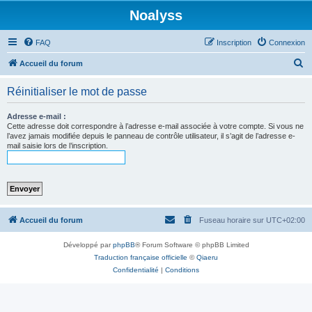
Noalyss
FAQ
Inscription
Connexion
R
Accueil du forum
e
Réinitialiser le mot de passe
c
h
Adresse e-mail :
Cette adresse doit correspondre à l’adresse e-mail associée à votre compte. Si vous ne
e
l’avez jamais modifiée depuis le panneau de contrôle utilisateur, il s’agit de l’adresse e-
mail saisie lors de l’inscription.
r
c
h
e
r
Accueil du forum
Fuseau horaire sur
UTC+02:00
Développé par
phpBB
® Forum Software © phpBB Limited
Traduction française officielle
©
Qiaeru
Confidentialité
|
Conditions