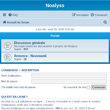
Noalyss
FAQ
Inscription
Connexion
R
Accueil du forum
e
Il est dim. août 09, 2026 9:30 am
c
Forum
h
Discussion générale
e
Recoupe toutes les discussions à propos de Noalyss
Sujets :
850
r
Annonce - Nouveauté
c
Sujets :
38
h
e
CONNEXION
•
INSCRIPTION
r
Nom d’utilisateur :
Mot de passe :
J’ai oublié mon mot de passe
Se souvenir de moi
QUI EST EN LIGNE ?
Au total, il y a
2
utilisateurs en ligne :: 1 inscrit, 0 invisible et 1 invité (selon le nombre
d’utilisateurs actifs des 5 dernières minutes)
Record d’utilisateurs en ligne simultanément :
580
le ven. oct. 25, 2024 5:35 am