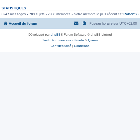
STATISTIQUES
6247
messages •
789
sujets •
7908
membres • Notre membre le plus récent est
Robert66
Accueil du forum
Fuseau horaire sur
UTC+02:00
Développé par
phpBB
® Forum Software © phpBB Limited
Traduction française officielle
©
Qiaeru
Confidentialité
|
Conditions