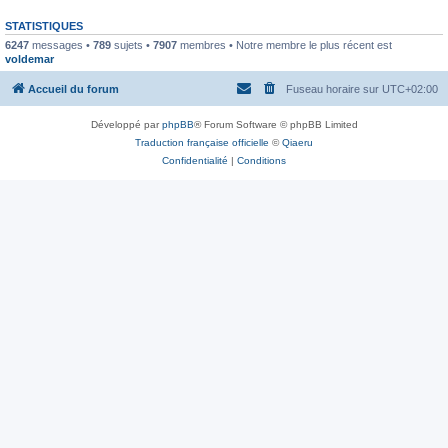
STATISTIQUES
6247
messages •
789
sujets •
7907
membres • Notre membre le plus récent est
voldemar
Accueil du forum
Fuseau horaire sur
UTC+02:00
Développé par
phpBB
® Forum Software © phpBB Limited
Traduction française officielle
©
Qiaeru
Confidentialité
|
Conditions