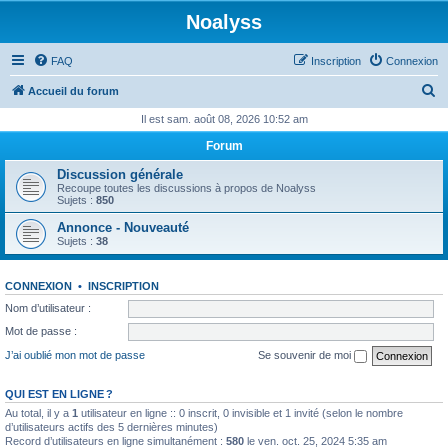
Noalyss
FAQ
Inscription
Connexion
R
Accueil du forum
e
Il est sam. août 08, 2026 10:52 am
c
Forum
h
Discussion générale
e
Recoupe toutes les discussions à propos de Noalyss
Sujets :
850
r
Annonce - Nouveauté
c
Sujets :
38
h
e
CONNEXION
•
INSCRIPTION
r
Nom d’utilisateur :
Mot de passe :
J’ai oublié mon mot de passe
Se souvenir de moi
QUI EST EN LIGNE ?
Au total, il y a
1
utilisateur en ligne :: 0 inscrit, 0 invisible et 1 invité (selon le nombre
d’utilisateurs actifs des 5 dernières minutes)
Record d’utilisateurs en ligne simultanément :
580
le ven. oct. 25, 2024 5:35 am