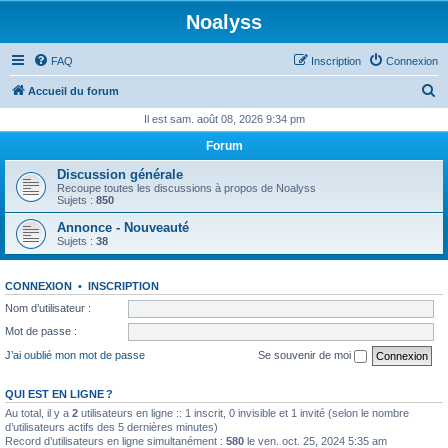
Noalyss
FAQ
Inscription
Connexion
R
Accueil du forum
e
Il est sam. août 08, 2026 9:34 pm
c
Forum
h
Discussion générale
e
Recoupe toutes les discussions à propos de Noalyss
Sujets :
850
r
Annonce - Nouveauté
c
Sujets :
38
h
e
CONNEXION
•
INSCRIPTION
r
Nom d’utilisateur :
Mot de passe :
J’ai oublié mon mot de passe
Se souvenir de moi
QUI EST EN LIGNE ?
Au total, il y a
2
utilisateurs en ligne :: 1 inscrit, 0 invisible et 1 invité (selon le nombre
d’utilisateurs actifs des 5 dernières minutes)
Record d’utilisateurs en ligne simultanément :
580
le ven. oct. 25, 2024 5:35 am