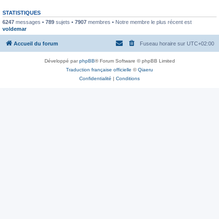
STATISTIQUES
6247
messages •
789
sujets •
7907
membres • Notre membre le plus récent est
voldemar
Accueil du forum
Fuseau horaire sur
UTC+02:00
Développé par
phpBB
® Forum Software © phpBB Limited
Traduction française officielle
©
Qiaeru
Confidentialité
|
Conditions