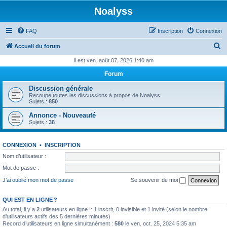
Noalyss
FAQ
Inscription
Connexion
R
Accueil du forum
e
Il est ven. août 07, 2026 1:40 am
c
Forum
h
Discussion générale
e
Recoupe toutes les discussions à propos de Noalyss
Sujets :
850
r
Annonce - Nouveauté
c
Sujets :
38
h
e
CONNEXION
•
INSCRIPTION
r
Nom d’utilisateur :
Mot de passe :
J’ai oublié mon mot de passe
Se souvenir de moi
QUI EST EN LIGNE ?
Au total, il y a
2
utilisateurs en ligne :: 1 inscrit, 0 invisible et 1 invité (selon le nombre
d’utilisateurs actifs des 5 dernières minutes)
Record d’utilisateurs en ligne simultanément :
580
le ven. oct. 25, 2024 5:35 am