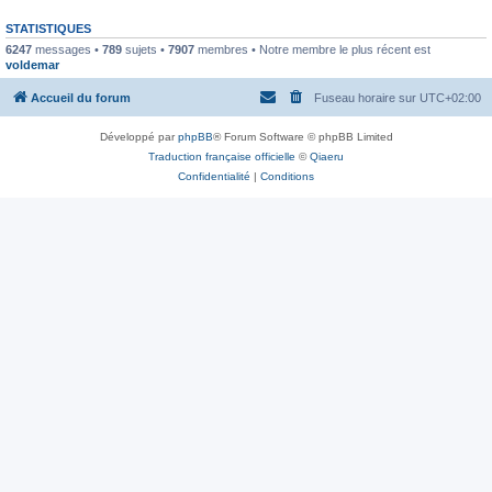
STATISTIQUES
6247
messages •
789
sujets •
7907
membres • Notre membre le plus récent est
voldemar
Accueil du forum
Fuseau horaire sur
UTC+02:00
Développé par
phpBB
® Forum Software © phpBB Limited
Traduction française officielle
©
Qiaeru
Confidentialité
|
Conditions