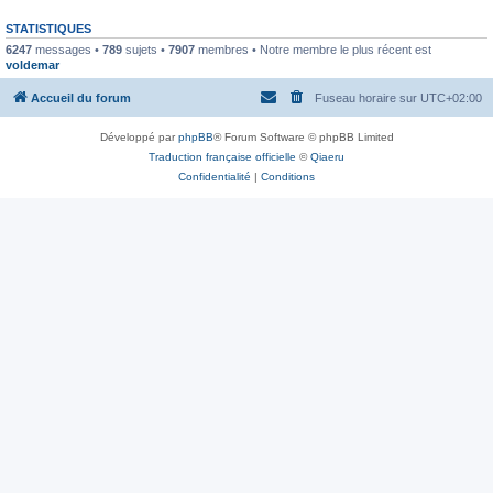
STATISTIQUES
6247
messages •
789
sujets •
7907
membres • Notre membre le plus récent est
voldemar
Accueil du forum
Fuseau horaire sur
UTC+02:00
Développé par
phpBB
® Forum Software © phpBB Limited
Traduction française officielle
©
Qiaeru
Confidentialité
|
Conditions