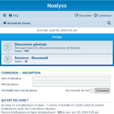
Noalyss
FAQ
Inscription
Connexion
R
Accueil du forum
e
Il est dim. août 09, 2026 8:01 am
c
Forum
h
Discussion générale
e
Recoupe toutes les discussions à propos de Noalyss
Sujets :
850
r
Annonce - Nouveauté
c
Sujets :
38
h
e
CONNEXION
•
INSCRIPTION
r
Nom d’utilisateur :
Mot de passe :
J’ai oublié mon mot de passe
Se souvenir de moi
QUI EST EN LIGNE ?
Au total, il y a
2
utilisateurs en ligne :: 1 inscrit, 0 invisible et 1 invité (selon le nombre
d’utilisateurs actifs des 5 dernières minutes)
Record d’utilisateurs en ligne simultanément :
580
le ven. oct. 25, 2024 5:35 am