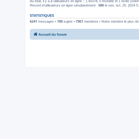
Au total, il y a
2
utilisateurs en ligne :: 1 inscrit, 0 invisible et 1 invité (s
Record d’utilisateurs en ligne simultanément :
580
le ven. oct. 25, 2024 
STATISTIQUES
6247
messages •
789
sujets •
7907
membres • Notre membre le plus ré
Accueil du forum