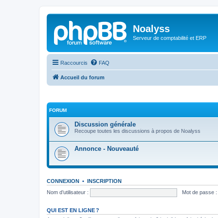
Noalyss
Serveur de comptabilité et ERP
Raccourcis
FAQ
Accueil du forum
FORUM
Discussion générale
Recoupe toutes les discussions à propos de Noalyss
Annonce - Nouveauté
CONNEXION
•
INSCRIPTION
Nom d’utilisateur :
Mot de passe :
QUI EST EN LIGNE ?