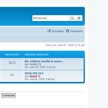
Rechercher
Recherche avancé
Inscription
Connexion
Il est ven. août 07, 2026 12:11 pm
MESSAGES
DERNIER MESSAGE
D
Re: création société et assoc…
M
5675
e
C
par
cedrick
r
o
lun. août 03, 2026 4:23 pm
e
n
n
i
s
D
NOALYSS 10.2
M
44
s
e
u
e
C
par
dany2
r
l
r
o
lun. mai 04, 2026 2:46 pm
e
s
m
t
n
n
e
e
i
s
s
s
r
a
e
u
s
l
r
l
a
e
s
m
t
g
g
d
e
e
e
e
s
r
a
e
r
s
l
n
a
e
g
s
i
g
d