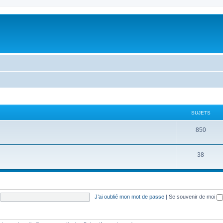
SUJETS
S
850
u
S
38
j
u
e
j
t
e
s
J’ai oublié mon mot de passe
|
Se souvenir de moi
t
s