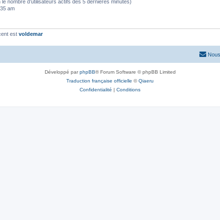
elon le nombre d’utilisateurs actifs des 5 dernières minutes)
5:35 am
cent est
voldemar
Nous
Développé par
phpBB
® Forum Software © phpBB Limited
Traduction française officielle
©
Qiaeru
Confidentialité
|
Conditions