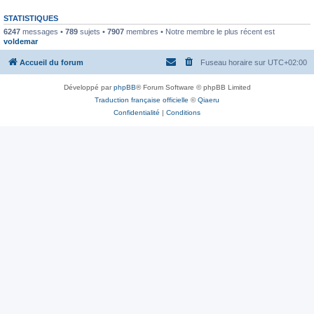
STATISTIQUES
6247
messages •
789
sujets •
7907
membres • Notre membre le plus récent est
voldemar
Accueil du forum
Fuseau horaire sur
UTC+02:00
Développé par
phpBB
® Forum Software © phpBB Limited
Traduction française officielle
©
Qiaeru
Confidentialité
|
Conditions