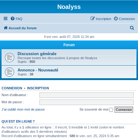
Noalyss
FAQ
Inscription
Connexion
R
Accueil du forum
e
Il est ven. août 07, 2026 11:34 am
c
Forum
h
Discussion générale
e
Recoupe toutes les discussions à propos de Noalyss
Sujets :
850
r
Annonce - Nouveauté
c
Sujets :
38
h
e
CONNEXION
•
INSCRIPTION
r
Nom d’utilisateur :
Mot de passe :
J’ai oublié mon mot de passe
Se souvenir de moi
QUI EST EN LIGNE ?
Au total, il y a
1
utilisateur en ligne :: 0 inscrit, 0 invisible et 1 invité (selon le nombre
d’utilisateurs actifs des 5 dernières minutes)
Record d’utilisateurs en ligne simultanément :
580
le ven. oct. 25, 2024 5:35 am