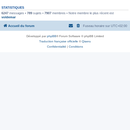
STATISTIQUES
6247
messages •
789
sujets •
7907
membres • Notre membre le plus récent est
voldemar
Accueil du forum
Fuseau horaire sur
UTC+02:00
Développé par
phpBB
® Forum Software © phpBB Limited
Traduction française officielle
©
Qiaeru
Confidentialité
|
Conditions