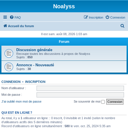
Noalyss
FAQ
Inscription
Connexion
R
Accueil du forum
e
Il est sam. août 08, 2026 1:03 am
c
Forum
h
Discussion générale
e
Recoupe toutes les discussions à propos de Noalyss
Sujets :
850
r
Annonce - Nouveauté
c
Sujets :
38
h
e
CONNEXION
•
INSCRIPTION
r
Nom d’utilisateur :
Mot de passe :
J’ai oublié mon mot de passe
Se souvenir de moi
QUI EST EN LIGNE ?
Au total, il y a
1
utilisateur en ligne :: 0 inscrit, 0 invisible et 1 invité (selon le nombre
d’utilisateurs actifs des 5 dernières minutes)
Record d’utilisateurs en ligne simultanément :
580
le ven. oct. 25, 2024 5:35 am