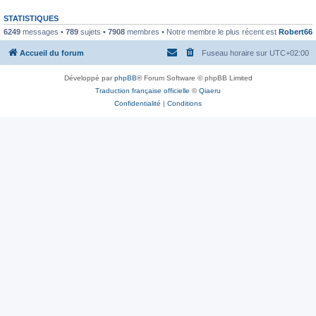
STATISTIQUES
6249
messages •
789
sujets •
7908
membres • Notre membre le plus récent est
Robert66
Accueil du forum
Fuseau horaire sur
UTC+02:00
Développé par
phpBB
® Forum Software © phpBB Limited
Traduction française officielle
©
Qiaeru
Confidentialité
|
Conditions