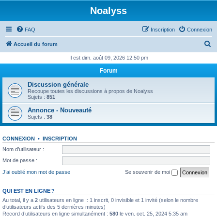
Noalyss
FAQ
Inscription
Connexion
R
Accueil du forum
e
Il est dim. août 09, 2026 12:50 pm
c
Forum
h
Discussion générale
e
Recoupe toutes les discussions à propos de Noalyss
Sujets :
851
r
Annonce - Nouveauté
c
Sujets :
38
h
e
CONNEXION
•
INSCRIPTION
r
Nom d’utilisateur :
Mot de passe :
J’ai oublié mon mot de passe
Se souvenir de moi
QUI EST EN LIGNE ?
Au total, il y a
2
utilisateurs en ligne :: 1 inscrit, 0 invisible et 1 invité (selon le nombre
d’utilisateurs actifs des 5 dernières minutes)
Record d’utilisateurs en ligne simultanément :
580
le ven. oct. 25, 2024 5:35 am