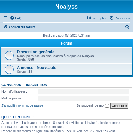
Noalyss
FAQ
Inscription
Connexion
R
Accueil du forum
e
Il est ven. août 07, 2026 8:34 am
c
Forum
h
Discussion générale
e
Recoupe toutes les discussions à propos de Noalyss
Sujets :
850
r
Annonce - Nouveauté
c
Sujets :
38
h
e
CONNEXION
•
INSCRIPTION
r
Nom d’utilisateur :
Mot de passe :
J’ai oublié mon mot de passe
Se souvenir de moi
QUI EST EN LIGNE ?
Au total, il y a
1
utilisateur en ligne :: 0 inscrit, 0 invisible et 1 invité (selon le nombre
d’utilisateurs actifs des 5 dernières minutes)
Record d’utilisateurs en ligne simultanément :
580
le ven. oct. 25, 2024 5:35 am