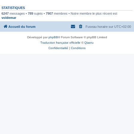
STATISTIQUES
6247
messages •
789
sujets •
7907
membres • Notre membre le plus récent est
voldemar
Accueil du forum
Fuseau horaire sur
UTC+02:00
Développé par
phpBB
® Forum Software © phpBB Limited
Traduction française officielle
©
Qiaeru
Confidentialité
|
Conditions