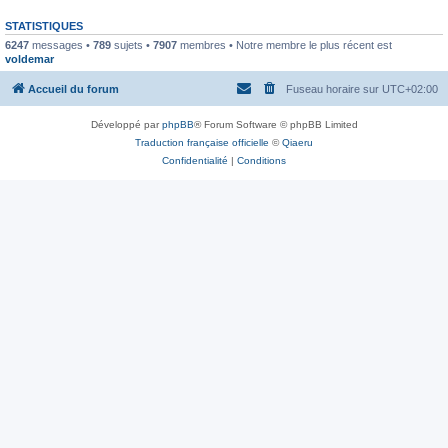
STATISTIQUES
6247
messages •
789
sujets •
7907
membres • Notre membre le plus récent est
voldemar
Accueil du forum
Fuseau horaire sur
UTC+02:00
Développé par
phpBB
® Forum Software © phpBB Limited
Traduction française officielle
©
Qiaeru
Confidentialité
|
Conditions