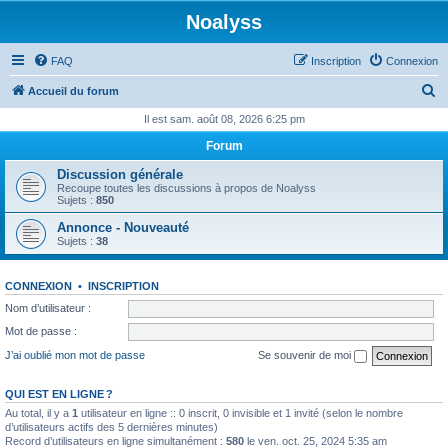
Noalyss
FAQ
Inscription
Connexion
R
Accueil du forum
e
Il est sam. août 08, 2026 6:25 pm
c
Forum
h
Discussion générale
e
Recoupe toutes les discussions à propos de Noalyss
Sujets :
850
r
Annonce - Nouveauté
c
Sujets :
38
h
e
CONNEXION
•
INSCRIPTION
r
Nom d’utilisateur :
Mot de passe :
J’ai oublié mon mot de passe
Se souvenir de moi
QUI EST EN LIGNE ?
Au total, il y a
1
utilisateur en ligne :: 0 inscrit, 0 invisible et 1 invité (selon le nombre
d’utilisateurs actifs des 5 dernières minutes)
Record d’utilisateurs en ligne simultanément :
580
le ven. oct. 25, 2024 5:35 am