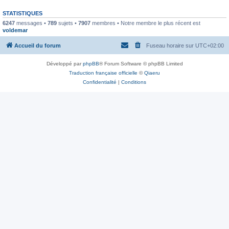
STATISTIQUES
6247
messages •
789
sujets •
7907
membres • Notre membre le plus récent est
voldemar
Accueil du forum
Fuseau horaire sur
UTC+02:00
Développé par
phpBB
® Forum Software © phpBB Limited
Traduction française officielle
©
Qiaeru
Confidentialité
|
Conditions