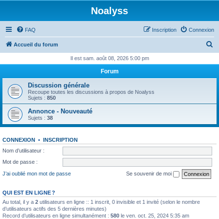
Noalyss
FAQ
Inscription
Connexion
R
Accueil du forum
e
Il est sam. août 08, 2026 5:00 pm
c
Forum
h
Discussion générale
e
Recoupe toutes les discussions à propos de Noalyss
Sujets :
850
r
Annonce - Nouveauté
c
Sujets :
38
h
e
CONNEXION
•
INSCRIPTION
r
Nom d’utilisateur :
Mot de passe :
J’ai oublié mon mot de passe
Se souvenir de moi
QUI EST EN LIGNE ?
Au total, il y a
2
utilisateurs en ligne :: 1 inscrit, 0 invisible et 1 invité (selon le nombre
d’utilisateurs actifs des 5 dernières minutes)
Record d’utilisateurs en ligne simultanément :
580
le ven. oct. 25, 2024 5:35 am