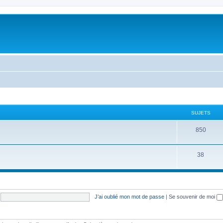
SUJETS
S
850
u
S
38
j
u
e
j
t
e
s
J’ai oublié mon mot de passe
|
Se souvenir de moi
t
s