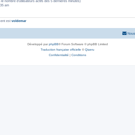
elon le nombre d’utilisateurs actifs des 5 dernières minutes)
5:35 am
cent est
voldemar
Nous
Développé par
phpBB
® Forum Software © phpBB Limited
Traduction française officielle
©
Qiaeru
Confidentialité
|
Conditions