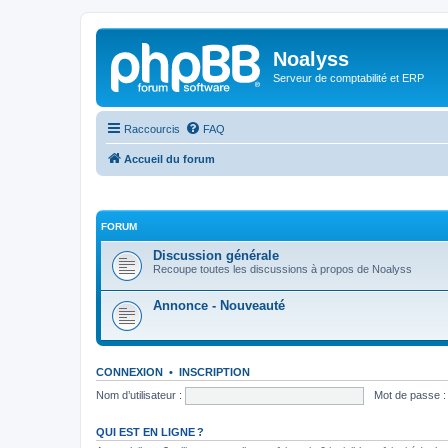
Noalyss
Serveur de comptabilité et ERP
Raccourcis
FAQ
Accueil du forum
FORUM
Discussion générale
Recoupe toutes les discussions à propos de Noalyss
Annonce - Nouveauté
CONNEXION
•
INSCRIPTION
Nom d’utilisateur :
Mot de passe :
QUI EST EN LIGNE ?