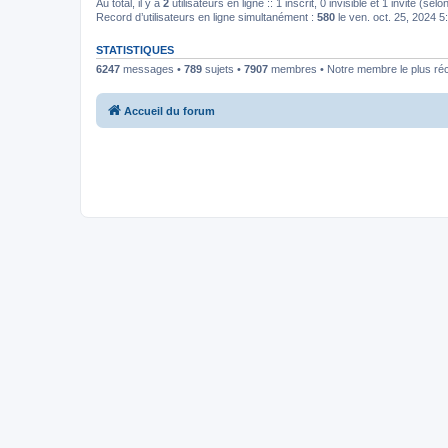
Au total, il y a
2
utilisateurs en ligne :: 1 inscrit, 0 invisible et 1 invité (s
Record d’utilisateurs en ligne simultanément :
580
le ven. oct. 25, 2024 
STATISTIQUES
6247
messages •
789
sujets •
7907
membres • Notre membre le plus ré
Accueil du forum