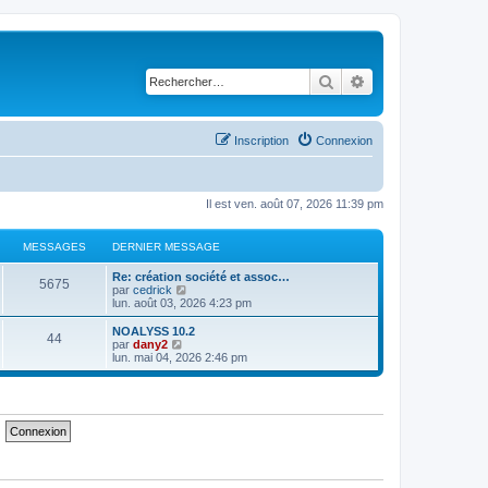
Rechercher
Recherche avancé
Inscription
Connexion
Il est ven. août 07, 2026 11:39 pm
MESSAGES
DERNIER MESSAGE
D
Re: création société et assoc…
M
5675
e
C
par
cedrick
r
o
lun. août 03, 2026 4:23 pm
e
n
n
i
s
D
NOALYSS 10.2
M
44
s
e
u
e
C
par
dany2
r
l
r
o
lun. mai 04, 2026 2:46 pm
e
s
m
t
n
n
e
e
i
s
s
s
r
a
e
u
s
l
r
l
a
e
s
m
t
g
g
d
e
e
e
e
s
r
a
e
r
s
l
n
a
e
g
s
i
g
d