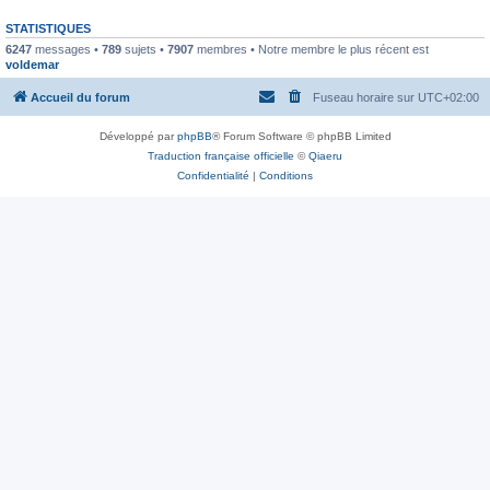
STATISTIQUES
6247
messages •
789
sujets •
7907
membres • Notre membre le plus récent est
voldemar
Accueil du forum
Fuseau horaire sur
UTC+02:00
Développé par
phpBB
® Forum Software © phpBB Limited
Traduction française officielle
©
Qiaeru
Confidentialité
|
Conditions