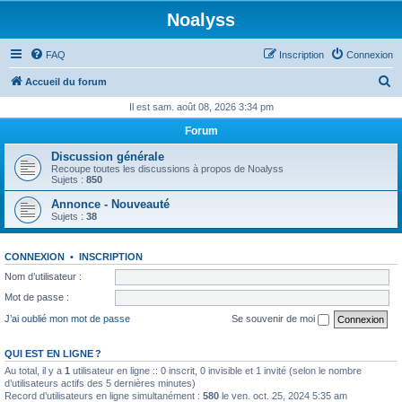
Noalyss
FAQ
Inscription
Connexion
R
Accueil du forum
e
Il est sam. août 08, 2026 3:34 pm
c
Forum
h
Discussion générale
e
Recoupe toutes les discussions à propos de Noalyss
Sujets :
850
r
Annonce - Nouveauté
c
Sujets :
38
h
e
CONNEXION
•
INSCRIPTION
r
Nom d’utilisateur :
Mot de passe :
J’ai oublié mon mot de passe
Se souvenir de moi
QUI EST EN LIGNE ?
Au total, il y a
1
utilisateur en ligne :: 0 inscrit, 0 invisible et 1 invité (selon le nombre
d’utilisateurs actifs des 5 dernières minutes)
Record d’utilisateurs en ligne simultanément :
580
le ven. oct. 25, 2024 5:35 am