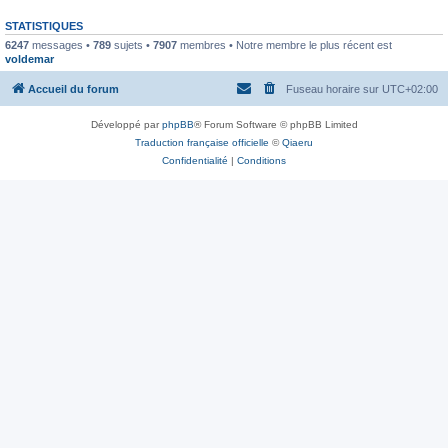
STATISTIQUES
6247
messages •
789
sujets •
7907
membres • Notre membre le plus récent est
voldemar
Accueil du forum
Fuseau horaire sur
UTC+02:00
Développé par
phpBB
® Forum Software © phpBB Limited
Traduction française officielle
©
Qiaeru
Confidentialité
|
Conditions