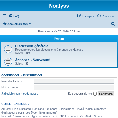
Noalyss
FAQ
Inscription
Connexion
R
Accueil du forum
e
Il est ven. août 07, 2026 6:52 pm
c
Forum
h
Discussion générale
e
Recoupe toutes les discussions à propos de Noalyss
Sujets :
850
r
Annonce - Nouveauté
c
Sujets :
38
h
e
CONNEXION
•
INSCRIPTION
r
Nom d’utilisateur :
Mot de passe :
J’ai oublié mon mot de passe
Se souvenir de moi
QUI EST EN LIGNE ?
Au total, il y a
1
utilisateur en ligne :: 0 inscrit, 0 invisible et 1 invité (selon le nombre
d’utilisateurs actifs des 5 dernières minutes)
Record d’utilisateurs en ligne simultanément :
580
le ven. oct. 25, 2024 5:35 am