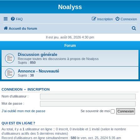
Noalyss
FAQ
Inscription
Connexion
R
Accueil du forum
e
Il est jeu. août 06, 2026 4:30 pm
c
Forum
h
Discussion générale
e
Recoupe toutes les discussions à propos de Noalyss
Sujets :
850
r
Annonce - Nouveauté
c
Sujets :
38
h
e
CONNEXION
•
INSCRIPTION
r
Nom d’utilisateur :
Mot de passe :
J’ai oublié mon mot de passe
Se souvenir de moi
QUI EST EN LIGNE ?
Au total, il y a
1
utilisateur en ligne :: 0 inscrit, 0 invisible et 1 invité (selon le nombre
d’utilisateurs actifs des 5 dernières minutes)
Record d’utilisateurs en ligne simultanément :
580
le ven. oct. 25, 2024 5:35 am