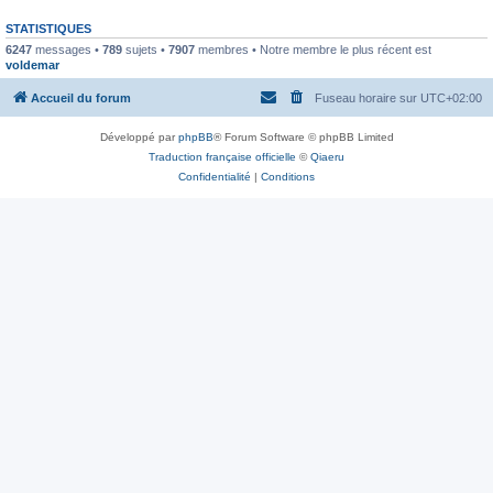
STATISTIQUES
6247
messages •
789
sujets •
7907
membres • Notre membre le plus récent est
voldemar
Accueil du forum
Fuseau horaire sur
UTC+02:00
Développé par
phpBB
® Forum Software © phpBB Limited
Traduction française officielle
©
Qiaeru
Confidentialité
|
Conditions