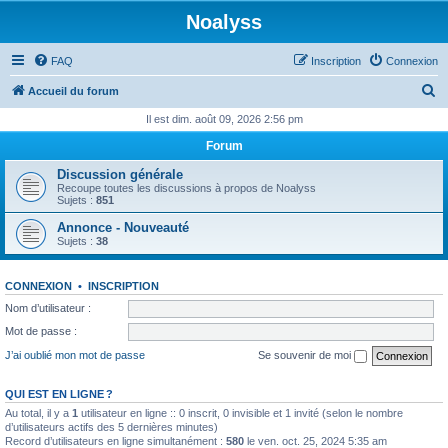
Noalyss
FAQ
Inscription
Connexion
R
Accueil du forum
e
Il est dim. août 09, 2026 2:56 pm
c
Forum
h
Discussion générale
e
Recoupe toutes les discussions à propos de Noalyss
Sujets :
851
r
Annonce - Nouveauté
c
Sujets :
38
h
e
CONNEXION
•
INSCRIPTION
r
Nom d’utilisateur :
Mot de passe :
J’ai oublié mon mot de passe
Se souvenir de moi
QUI EST EN LIGNE ?
Au total, il y a
1
utilisateur en ligne :: 0 inscrit, 0 invisible et 1 invité (selon le nombre
d’utilisateurs actifs des 5 dernières minutes)
Record d’utilisateurs en ligne simultanément :
580
le ven. oct. 25, 2024 5:35 am