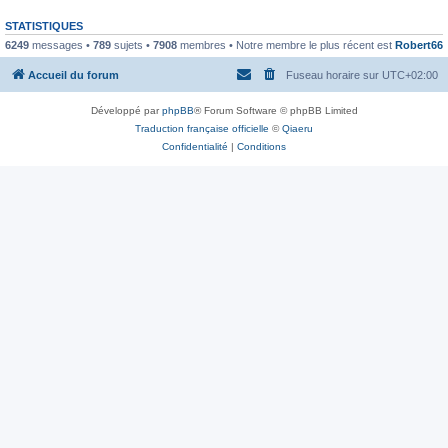
STATISTIQUES
6249
messages •
789
sujets •
7908
membres • Notre membre le plus récent est
Robert66
Accueil du forum
Fuseau horaire sur
UTC+02:00
Développé par
phpBB
® Forum Software © phpBB Limited
Traduction française officielle
©
Qiaeru
Confidentialité
|
Conditions