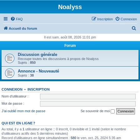
Noalyss
FAQ
Inscription
Connexion
R
Accueil du forum
e
Il est sam. août 08, 2026 11:01 pm
c
Forum
h
Discussion générale
e
Recoupe toutes les discussions à propos de Noalyss
Sujets :
850
r
Annonce - Nouveauté
c
Sujets :
38
h
e
CONNEXION
•
INSCRIPTION
r
Nom d’utilisateur :
Mot de passe :
J’ai oublié mon mot de passe
Se souvenir de moi
QUI EST EN LIGNE ?
Au total, il y a
1
utilisateur en ligne :: 0 inscrit, 0 invisible et 1 invité (selon le nombre
d’utilisateurs actifs des 5 dernières minutes)
Record d’utilisateurs en ligne simultanément :
580
le ven. oct. 25, 2024 5:35 am