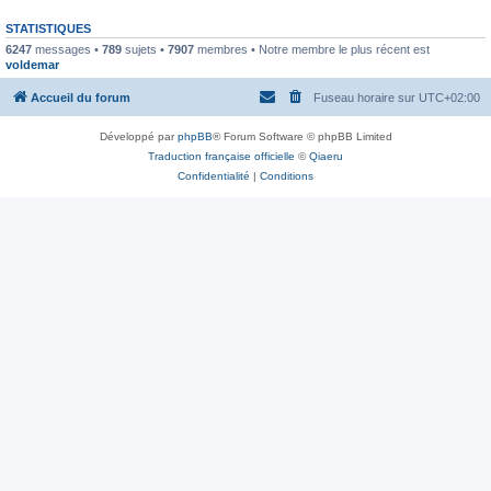
STATISTIQUES
6247
messages •
789
sujets •
7907
membres • Notre membre le plus récent est
voldemar
Accueil du forum
Fuseau horaire sur
UTC+02:00
Développé par
phpBB
® Forum Software © phpBB Limited
Traduction française officielle
©
Qiaeru
Confidentialité
|
Conditions