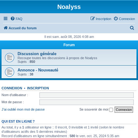
Noalyss
FAQ
Inscription
Connexion
R
Accueil du forum
e
Il est sam. août 08, 2026 4:08 am
c
Forum
h
Discussion générale
e
Recoupe toutes les discussions à propos de Noalyss
Sujets :
850
r
Annonce - Nouveauté
c
Sujets :
38
h
e
CONNEXION
•
INSCRIPTION
r
Nom d’utilisateur :
Mot de passe :
J’ai oublié mon mot de passe
Se souvenir de moi
QUI EST EN LIGNE ?
Au total, il y a
1
utilisateur en ligne :: 0 inscrit, 0 invisible et 1 invité (selon le nombre
d’utilisateurs actifs des 5 dernières minutes)
Record d’utilisateurs en ligne simultanément :
580
le ven. oct. 25, 2024 5:35 am