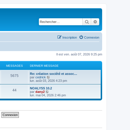
Rechercher
Recherche avancé
Inscription
Connexion
Il est ven. août 07, 2026 9:25 pm
MESSAGES
DERNIER MESSAGE
D
Re: création société et assoc…
M
5675
e
C
par
cedrick
r
o
lun. août 03, 2026 4:23 pm
e
n
n
i
s
D
NOALYSS 10.2
M
44
s
e
u
e
C
par
dany2
r
l
r
o
lun. mai 04, 2026 2:46 pm
e
s
m
t
n
n
e
e
i
s
s
s
r
a
e
u
s
l
r
l
a
e
s
m
t
g
g
d
e
e
e
e
s
r
a
e
r
s
l
n
a
e
g
s
i
g
d