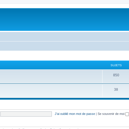
SUJETS
S
850
u
S
38
j
u
e
j
t
e
s
J’ai oublié mon mot de passe
|
Se souvenir de moi
t
s