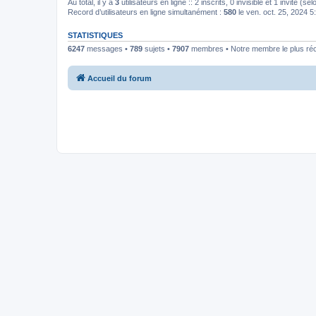
Au total, il y a
3
utilisateurs en ligne :: 2 inscrits, 0 invisible et 1 invité (
Record d’utilisateurs en ligne simultanément :
580
le ven. oct. 25, 2024 
STATISTIQUES
6247
messages •
789
sujets •
7907
membres • Notre membre le plus ré
Accueil du forum