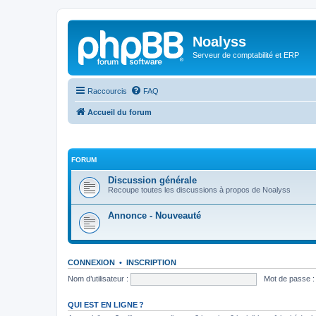
Noalyss
Serveur de comptabilité et ERP
Raccourcis
FAQ
Accueil du forum
FORUM
Discussion générale
Recoupe toutes les discussions à propos de Noalyss
Annonce - Nouveauté
CONNEXION
•
INSCRIPTION
Nom d’utilisateur :
Mot de passe :
QUI EST EN LIGNE ?