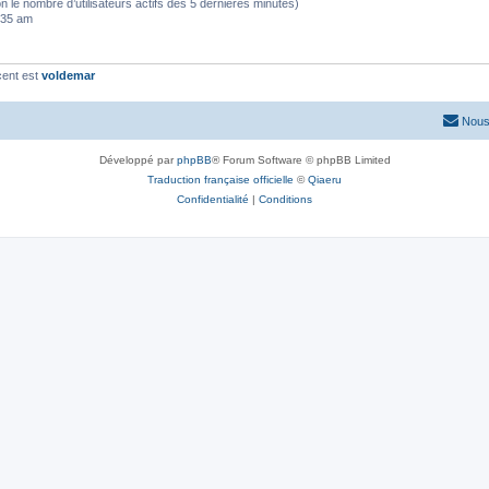
selon le nombre d’utilisateurs actifs des 5 dernières minutes)
5:35 am
cent est
voldemar
Nous
Développé par
phpBB
® Forum Software © phpBB Limited
Traduction française officielle
©
Qiaeru
Confidentialité
|
Conditions