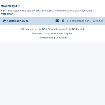
STATISTIQUES
6247
messages •
789
sujets •
7907
membres • Notre membre le plus récent est
voldemar
Accueil du forum
Fuseau horaire sur
UTC+02:00
Développé par
phpBB
® Forum Software © phpBB Limited
Traduction française officielle
©
Qiaeru
Confidentialité
|
Conditions