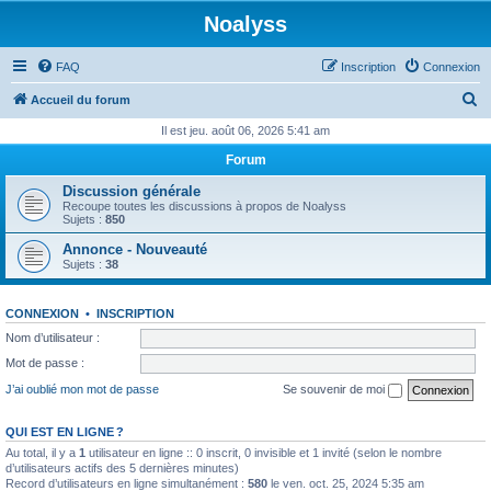
Noalyss
FAQ
Inscription
Connexion
R
Accueil du forum
e
Il est jeu. août 06, 2026 5:41 am
c
Forum
h
Discussion générale
e
Recoupe toutes les discussions à propos de Noalyss
Sujets :
850
r
Annonce - Nouveauté
c
Sujets :
38
h
e
CONNEXION
•
INSCRIPTION
r
Nom d’utilisateur :
Mot de passe :
J’ai oublié mon mot de passe
Se souvenir de moi
QUI EST EN LIGNE ?
Au total, il y a
1
utilisateur en ligne :: 0 inscrit, 0 invisible et 1 invité (selon le nombre
d’utilisateurs actifs des 5 dernières minutes)
Record d’utilisateurs en ligne simultanément :
580
le ven. oct. 25, 2024 5:35 am