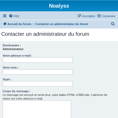
Noalyss
FAQ
Inscription
Connexion
R
Accueil du forum
Contacter un administrateur du forum
e
Contacter un administrateur du forum
c
h
Destinataire :
Administrateur
e
r
Votre adresse e-mail :
c
Votre nom :
h
e
Sujet :
r
Corps du message :
Le message est envoyé en texte brut, sans balise HTML ni BBCode. L’adresse de
retour est votre adresse e-mail.