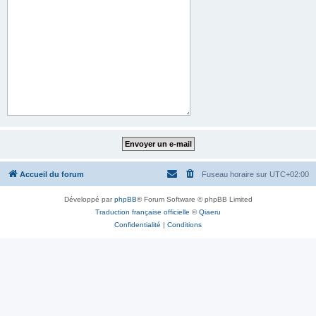
Accueil du forum
Fuseau horaire sur
UTC+02:00
Développé par
phpBB
® Forum Software © phpBB Limited
Traduction française officielle
©
Qiaeru
Confidentialité
|
Conditions