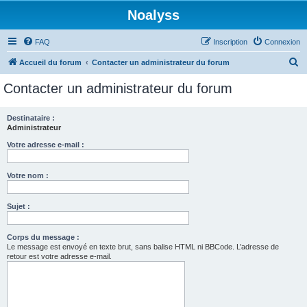
Noalyss
FAQ
Inscription
Connexion
R
Accueil du forum
Contacter un administrateur du forum
e
Contacter un administrateur du forum
c
h
Destinataire :
Administrateur
e
r
Votre adresse e-mail :
c
Votre nom :
h
e
Sujet :
r
Corps du message :
Le message est envoyé en texte brut, sans balise HTML ni BBCode. L’adresse de
retour est votre adresse e-mail.