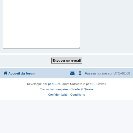
Accueil du forum
Fuseau horaire sur
UTC+02:00
Développé par
phpBB
® Forum Software © phpBB Limited
Traduction française officielle
©
Qiaeru
Confidentialité
|
Conditions