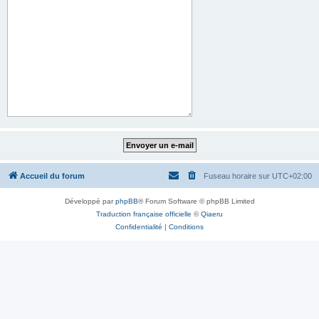
Accueil du forum
Fuseau horaire sur
UTC+02:00
Développé par
phpBB
® Forum Software © phpBB Limited
Traduction française officielle
©
Qiaeru
Confidentialité
|
Conditions