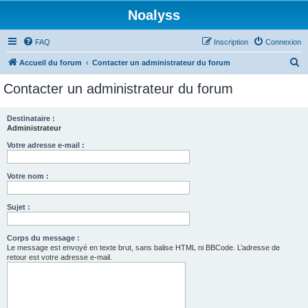
Noalyss
FAQ
Inscription
Connexion
R
Accueil du forum
Contacter un administrateur du forum
e
Contacter un administrateur du forum
c
h
Destinataire :
Administrateur
e
r
Votre adresse e-mail :
c
Votre nom :
h
e
Sujet :
r
Corps du message :
Le message est envoyé en texte brut, sans balise HTML ni BBCode. L’adresse de
retour est votre adresse e-mail.